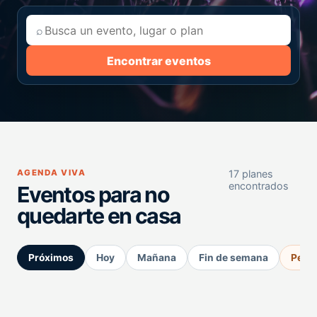
⌕
Encontrar eventos
AGENDA VIVA
17 planes
encontrados
Eventos para no
quedarte en casa
Próximos
Hoy
Mañana
Fin de semana
Perm