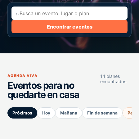
⌕
Encontrar eventos
AGENDA VIVA
14 planes
encontrados
Eventos para no
quedarte en casa
Próximos
Hoy
Mañana
Fin de semana
Perm