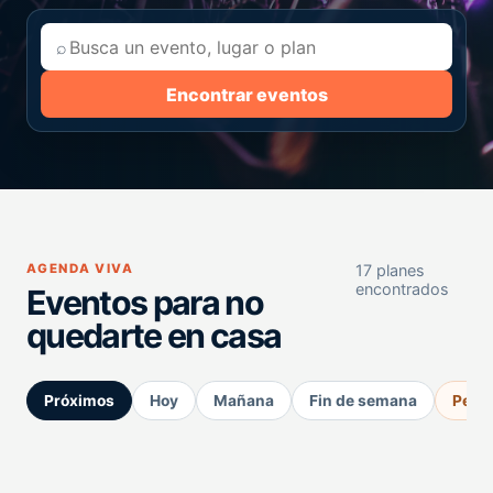
⌕
Encontrar eventos
AGENDA VIVA
17 planes
encontrados
Eventos para no
quedarte en casa
Próximos
Hoy
Mañana
Fin de semana
Perm